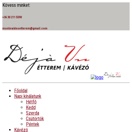
Kövess minket:
+36 30 211 5590
montevideoetterem@gmail.com
Főoldal
Napi kínálatunk
Hétfő
Kedd
Szerda
Csütörtök
Péntek
Kávézó