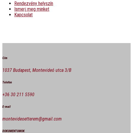
Rendezvény helyszín
Ismerj meg minket
Kapcsolat
Cím
1037 Budapest, Montevideó utca 3/B
Telefon
+36 30 211 5590
E-mail
montevideoetterem@gmail.com
DOKUMENTUMOK