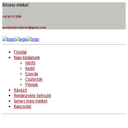
Kövess minket:
+36 30 211 5590
montevideoetterem@gmail.com
Főoldal
Napi kínálatunk
Hétfő
Kedd
Szerda
Csütörtök
Péntek
Kávézó
Rendezvény helyszín
Ismerj meg minket
Kapcsolat