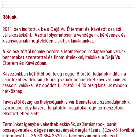
Rólunk
2011-ben indítottuk be a Dejá Vu Éttermet és Kávézót családi
vállalkozásként. Azóta folyamatosan a vendégeink kérésének és
kívánságainak megfelelően alakítjuk kínálatunkat.
A Kolosy tértől néhány percre a Montevideo irodaparkban várunk
benneteket szeretettel és finom ételekkel, italokkal a Dejà Vu
Étterem és Kávézóban.
Kávézónkban hétfőtől-péntekig reggel 8 órától tudjátok indítani a
napotokat és délután 16 óráig várunk benneteket kávéval, inni- és
nassolni valókkal. Az ebédet 11 órától 14:30 óráig kínáljuk minden
hétköznap.
Tavasztól őszig kerthelyiségünk is vár Benneteket, szabaduljatok ki
az irodából egy kávéra, fújjátok ki magatokat egy természetben
elköltött ebéd alatt.
Termünket igénybe vehetitek esküvők, születésnapok, baráti
összejövetelek, céges rendezvények megtartására. (Ezekről további
információt a +36 30 364 3520-as telefonszámon kaphatsz)