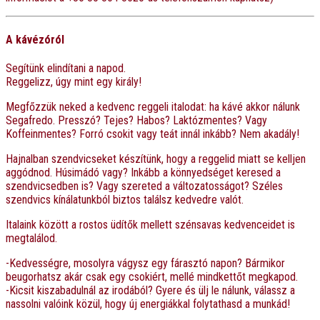
A kávézóról
Segítünk elindítani a napod.
Reggelizz, úgy mint egy király!
Megfőzzük neked a kedvenc reggeli italodat: ha kávé akkor nálunk
Segafredo. Presszó? Tejes? Habos? Laktózmentes? Vagy
Koffeinmentes? Forró csokit vagy teát innál inkább? Nem akadály!
Hajnalban szendvicseket készítünk, hogy a reggelid miatt se kelljen
aggódnod. Húsimádó vagy? Inkább a könnyedséget keresed a
szendvicsedben is? Vagy szereted a változatosságot? Széles
szendvics kínálatunkból biztos találsz kedvedre valót.
Italaink között a rostos üdítők mellett szénsavas kedvenceidet is
megtalálod.
-Kedvességre, mosolyra vágysz egy fárasztó napon? Bármikor
beugorhatsz akár csak egy csokiért, mellé mindkettőt megkapod.
-Kicsit kiszabadulnál az irodából? Gyere és ülj le nálunk, válassz a
nassolni valóink közül, hogy új energiákkal folytathasd a munkád!