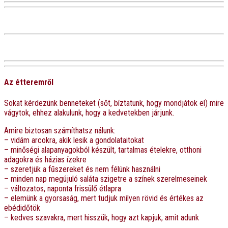
Az étteremről
Sokat kérdezünk benneteket (sőt, bíztatunk, hogy mondjátok el) mire
vágytok, ehhez alakulunk, hogy a kedvetekben járjunk.
Amire biztosan számíthatsz nálunk:
– vidám arcokra, akik lesik a gondolataitokat
– minőségi alapanyagokból készült, tartalmas ételekre, otthoni
adagokra és házias ízekre
– szeretjük a fűszereket és nem félünk használni
– minden nap megújuló saláta szigetre a színek szerelmeseinek
– változatos, naponta frissülő étlapra
– elemünk a gyorsaság, mert tudjuk milyen rövid és értékes az
ebédidőtök
– kedves szavakra, mert hisszük, hogy azt kapjuk, amit adunk