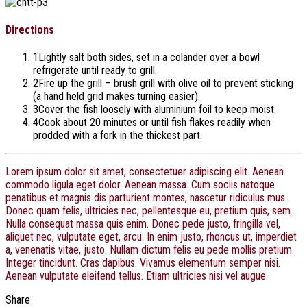
Directions
1
Lightly salt both sides, set in a colander over a bowl
refrigerate until ready to grill.
2
Fire up the grill – brush grill with olive oil to prevent sticking
(a hand held grid makes turning easier).
3
Cover the fish loosely with aluminium foil to keep moist.
4
Cook about 20 minutes or until fish flakes readily when
prodded with a fork in the thickest part.
Lorem ipsum dolor sit amet, consectetuer adipiscing elit. Aenean
commodo ligula eget dolor. Aenean massa. Cum sociis natoque
penatibus et magnis dis parturient montes, nascetur ridiculus mus.
Donec quam felis, ultricies nec, pellentesque eu, pretium quis, sem.
Nulla consequat massa quis enim. Donec pede justo, fringilla vel,
aliquet nec, vulputate eget, arcu. In enim justo, rhoncus ut, imperdiet
a, venenatis vitae, justo. Nullam dictum felis eu pede mollis pretium.
Integer tincidunt. Cras dapibus. Vivamus elementum semper nisi.
Aenean vulputate eleifend tellus. Etiam ultricies nisi vel augue.
Share