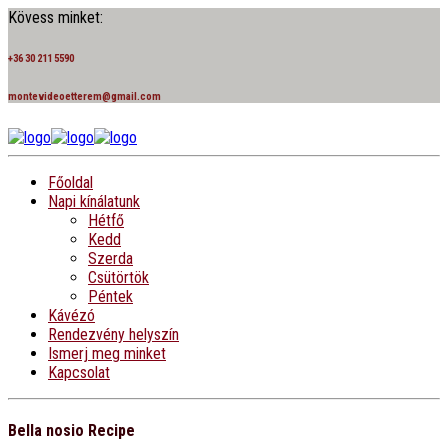
Kövess minket:
+36 30 211 5590
montevideoetterem@gmail.com
Főoldal
Napi kínálatunk
Hétfő
Kedd
Szerda
Csütörtök
Péntek
Kávézó
Rendezvény helyszín
Ismerj meg minket
Kapcsolat
Bella nosio Recipe