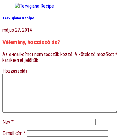
Tervigiana Recipe
május 27, 2014
Vélemény, hozzászólás?
Az e-mail-címet nem tesszük közzé.
A kötelező mezőket
*
karakterrel jelöltük
Hozzászólás
Név
*
E-mail cím
*